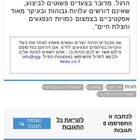
הרגל. מדובר בצעדים פשוטים לביצוע,
שאינם דורשים עלויות גבוהות ובעיקר מאוד
אפקטיביים בצמצום כמויות הנפגעים
והצלת חיים".
אנו מכבדים זכויות יוצרים ועושים מאמץ לאתר את בעלי
הזכויות בצילומים המגיעים לידינו .אם זיהיתם בפרסומנו
צילום אשר יש לכם זכויות בו , אתם רשאים לפנות אלינו
ולבקש לחדול מהשימוש באמצעות המייל
info@rgg-
news.co.il
תגיות
אור ירוק
קשישים
תאונות דרכים בגבעתיים
תאונות דרכים ברמת גן
לכתבה זו
לקריאת כל
הוספת
התפרסמו 0
תגובה
התגובות
תגובות