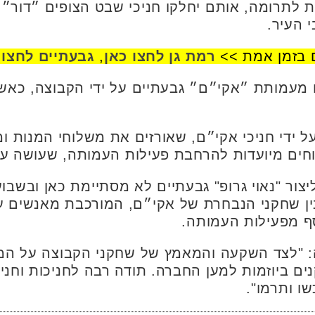
 לתרומה, אותם יחלקו חניכי שבט הצופים ״דור״ ל
 העיר.
 בזמן אמת >>
רמת גן לחצו כאן
,
גבעתיים לחצו 
 מעמותת ״אקי״ם״ גבעתיים על ידי הקבוצה, כאש
ל ידי חניכי אקי״ם, שאורזים את משלוחי המנות 
ים מיועדות להרחבת פעילות העמותה, שעושה עב
צור "נאוי גרופ" גבעתיים לא מסתיימת כאן ובשבו
בין שחקני הנבחרת של אקי״ם, המורכבת מאנשים ע
ף מפעילות העמותה.
: "לצד השקעה והמאמץ של שחקני הקבוצה על המ
 ביוזמות למען החברה. תודה רבה לחניכות וחניכ
ו ותרמו".