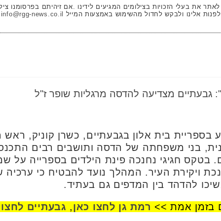
 לאתר את בעלי הזכויות בצילומים המגיעים לידינו .אם זיהיתם בפרסומנו ציל
לפנות אלינו ולבקש לחדול מהשימוש באמצעות המייל
info@rgg-news.co.il
": גבעתיים מצדיעה להדסה מרגליות שופר ז"ל
פריית בית אלון בגבעתיים, כשרן קוניק, ראש העי
ית, בני משפחתה של הדסה ותושבים רבים התכנסו 
 בטקס חגיגי נחנכה פינת הילדים בספרייה על ש
נכת ויקירת העיר. המהלך נועד להבטיח כי ערכיה 
יכו להדהד בין המדפים גם בעתיד.
 בזמן אמת >>
רמת גן לחצו כאן
,
גבעתיים לחצו 