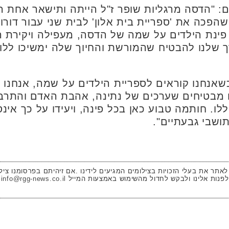
ים: "הדסה מרגליות שופר ז"ל הייתה ותישאר אחת ה
שהפכה את 'ספריית בית אלון' לבית שני עבור דורו
פינת הילדים על שמה של הדסה, מעפילה ויקירת 
ך שלנו להבטיח שהמורשת והחיוך שלה ימשיכו ללוו
 כשאנחנו קוראים לספריית הילדים על שמה, אנחנו
ו מבטיחים שערכים של נתינה, אהבת האדם והתרב
ו. חותמה טבוע כאן בכל פינה, ויעידו על כך אינס
ושבי גבעתיים".
 לאתר את בעלי הזכויות בצילומים המגיעים לידינו .אם זיהיתם בפרסומנו ציל
לפנות אלינו ולבקש לחדול מהשימוש באמצעות המייל
info@rgg-news.co.il