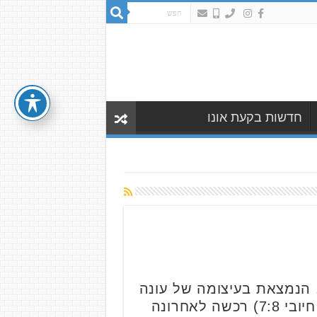
חדשות בקעת אונו
 הנמצאת בעיצומה של עונה
מוצלחת בליגה הארצית (מדורגת במקום ה-6 מתוך 14 קבוצות בליגה, עם מאזן חיובי 7:8) רכשה לאחרונה