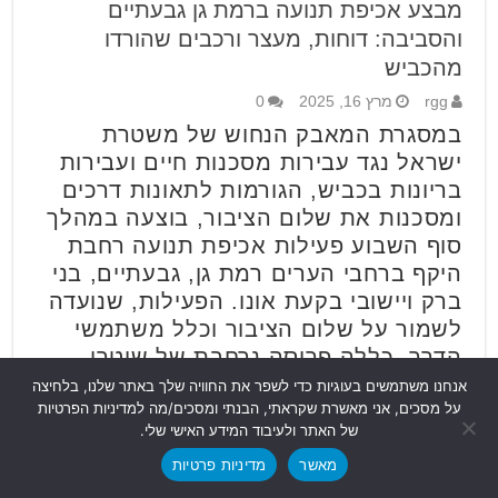
מבצע אכיפת תנועה ברמת גן גבעתיים
והסביבה: דוחות, מעצר ורכבים שהורדו
מהכביש
rgg
מרץ 16, 2025
0
במסגרת המאבק הנחוש של משטרת
ישראל נגד עבירות מסכנות חיים ועבירות
בריונות בכביש, הגורמות לתאונות דרכים
ומסכנות את שלום הציבור, בוצעה במהלך
סוף השבוע פעילות אכיפת תנועה רחבת
היקף ברחבי הערים רמת גן, גבעתיים, בני
ברק ויישובי בקעת אונו. הפעילות, שנועדה
לשמור על שלום הציבור וכלל משתמשי
הדרך, כללה פריסה נרחבת של שוטרי
תנועה ושוטרי תחנות, ואכיפה בלתי
אנחנו משתמשים בעוגיות כדי לשפר את החוויה שלך באתר שלנו, בלחיצה
על מסכים, אני מאשרת שקראתי, הבנתי ומסכים/מה למדיניות הפרטיות
מתפשרת של עבירות תנועה.
של האתר ולעיבוד המידע האישי שלי.
בפעילות נרשמו 144 דוחות תנועה נגד
מאשר
מדיניות פרטיות
נהגים/רוכבים שביצעו עבירות תנועה