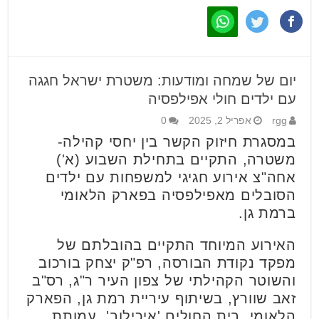
יום של שמחה ומודעות: משטרת ישראל חגגה
עם ילדים חולי אפילפסיה
rgg
אפריל 2, 2025
0
במסגרת חיזוק הקשר בין יחסי קהילה-
משטרה, התקיים בתחילת השבוע (א')
אחה"צ אירוע חגיגי למשפחות עם ילדים
הסובלים מאפילפסיה בפארק הלאומי
ברמת גן.
האירוע המיוחד התקיים בהובלתם של
מפקד נקודת הבורסה, רפ"ק יצחק בורכוב
והשוטר הקהילתי של צפון העיר ר"ג, רס"ב
זאב שוורץ, בשיתוף עיריית רמת גן, הפארק
הלאומי, בית החולים 'איכילוב', עמותת