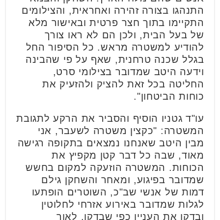
התנהגו בצורה זהירה ואחראית, והצילומים
התקיימו בתוך חצר פרטית ובאישור מלא
של בעל הבית, ולכן הם לא ראו צורך
להודיע למשטרה מראש. כל הסיפור החל
בגלל שכנה טרחנית, שאף על פי שהבינה
וידעה היטב שמדובר בצילומי סרט,
החליטה בכל זאת להציק ולהזעיק את
כוחות הביטחון".
עו"ד גטניו הוסיף והסביר את הרקע לתגובת
המשטרה: "כקצין משטרה לשעבר, אני
מבין היטב שאנחנו נמצאים בתקופה רגישה
מאוד, שבה כל דבר קטן מקפיץ את
הכוחות. המשטרה הוזעקה למקום בחשש
שמדובר בפיגוע, ומאחר והשחקן גילם
דמות של אנשי שב"כ, השוטרים הופתעו
לגלות שמדובר באירוע אזרחי לחלוטין
ובדקו את העניין כפי שבדקו. לאור