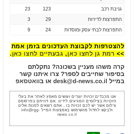
גניבת רכב
123
23
התפרצות לדירות
29
3
התפרצות לבתי עסק ומוסדות
24
9
להצטרפות לקבוצת העדכונים בזמן אמת
>>
רמת גן לחצו כאן
,
גבעתיים לחצו כאן
.
קרה משהו מעניין בשכונה? נתקלתם
בסיפור שחייבים לספר? צרו איתנו קשר
במייל
desk@d-news.co.il
או ב
וואטסאפ
אנו מכבדים זכויות יוצרים ועושים מאמץ לאתר את בעלי
הזכויות בצילומים המגיעים לידינו .אם זיהיתם בפרסומנו
צילום אשר יש לכם זכויות בו , אתם רשאים לפנות אלינו
ולבקש לחדול מהשימוש באמצעות המייל
info@rgg-
news.co.il