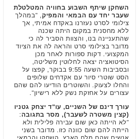
השחקן שיתף השבוע בחוויה המטלטלת
שעבר יחד עם הבמאי והמפיק
, "במהלך
צילומי לסרט נעזרנו באקדח אמיתי, אך
ללא מחסנית במקום היתה שכנה
שהתעניינה בנו, והצוות הסביר לה כי
מדובר בצילומי סרט והראה לה את הציוד
המקצועי. דקות ספורות לאחר מכן
הסיטואציה יצאה לחלוטין משליטה,
ובסביבות השעה 9:55 בבוקר, קפצו על
הסט שוטרי סיור עם אקדחים שלופים
והחלו לצעוק. והשוטרים הודיעו להם שהם
עצורים על אחזקת נשק ללא רישיון".
עורך דינם של השניים, עו"ד יצחק גטניו
(קצין משטרה לשעבר), מסר בתגובה
:
"לא הייתה כאן שום עבירה פלילית ולא
הייתה להם שום כוונה כזו. מדובר בשני
אנשים שהם מלח הארץ. השחקן והבמאי