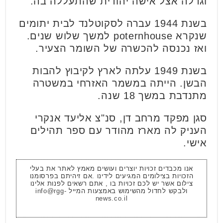
וגדלה אצל אישה יהודית שהתעללה בה.
בשנת 1944 עברה לסקוטלנד לבית יתומים
שנקרא poternhouse למשך שלוש שנים.
ואז נכנסה להכשרה של השומר הצעיר.
בשנת 1949 עלתה לארץ לקיבוץ להבות
הבשן. הייתה במשמר האזרחי במשטרה
מתנדבת במשך 18 שנה.
סגן מפקד מרחב דן, סנ"צ אליעד אנקרי
העניק לה מארז מהודר עם ספר תהילים
אישי.
אנו מכבדים זכויות יוצרים ועושים מאמץ לאתר את בעלי
הזכויות בצילומים המגיעים לידינו .אם זיהיתם בפרסומנו
צילום אשר יש לכם זכויות בו , אתם רשאים לפנות אלינו
ולבקש לחדול מהשימוש באמצעות המייל
info@rgg-
news.co.il