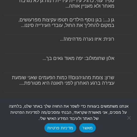
ספיר עוזי: כרגיל עיריית עיריית רמת גן לא מגיבה
מאחר ולא מעניין אותה...
גן נ...: בגן נוסף הילדים חטפו עקיצות מפרעושים,
במקום להחליך את החול, עובדי העירייה סיננו...
רונית: איזו נערה מדהימה!...
אלון שחומולוב: יפה מאוד גאים בך...
שרון: צומת מהגיהנום!!! כמות הפעמים שאני שומעת
עצירה ברגע האחרון לפני תאונה היא מטורפת....
ברוכים הבאים לאתר רמת גן גבעתיים ניוז – אתר החדשות
אנחנו משתמשים בעוגיות כדי לשפר את החוויה שלך באתר שלנו, בלחיצה
המוביל של רמת גן וגבעתיים. באתר תמצאו את כל העדכונים
על מסכים, אני מאשרת שקראתי, הבנתי ומסכים/מה למדיניות הפרטיות
והחדשות המקומיות של רמת גן וגבעתיים.
של האתר ולעיבוד המידע האישי שלי.
לחצו כאן ועקבו אחרנו בטלגרם
מאשר
מדיניות פרטיות
לחצו כאן להצטרפות לקבוצת העדכונים בזמן אמת של רמת