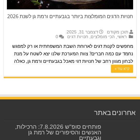
חנויות הדגים המומלצות ביותר בגבעתיים ורמת גן לשנת 2026
תוכן מקודם
דצמבר 31, 2025
ראשי
,
הכי מומלצים
,
חנויות דגים
0
מחפשים לקנות דגים לארוחת השבת המשפחתית או רק למפגש
נחמד עם כמה חברים? צוות המערכת שלנו יצא לשטח על מנת
לבחון מגוון רחב של חנויות דגי מאכל בגבעתיים ורמת גן, כאלה
בהם תוכלו למצוא את הדגים המובחרים והאיכותיים ביותר שיש
קרא עוד »
להציע. הכירו את הנבחרים באזור גבעתיים ורמת גן ואת התודה
תשמרו לארוחה הבאה שלכם...
אחרונים באתר
פותחים סופ"ש 7.8.2026: הרכילות,
האנשים והסיפורים של רמת גן
וגבעתיים