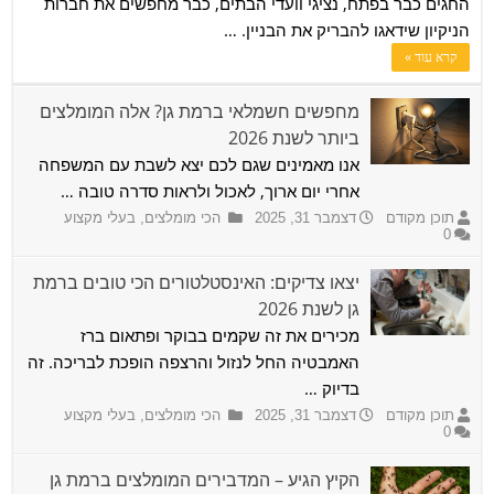
החגים כבר בפתח, נציגי וועדי הבתים, כבר מחפשים את חברות
הניקיון שידאגו להבריק את הבניין. …
קרא עוד »
מחפשים חשמלאי ברמת גן? אלה המומלצים
ביותר לשנת 2026
אנו מאמינים שגם לכם יצא לשבת עם המשפחה
אחרי יום ארוך, לאכול ולראות סדרה טובה …
תוכן מקודם
דצמבר 31, 2025
הכי מומלצים
,
בעלי מקצוע
0
יצאו צדיקים: האינסטלטורים הכי טובים ברמת
גן לשנת 2026
מכירים את זה שקמים בבוקר ופתאום ברז
האמבטיה החל לנזול והרצפה הופכת לבריכה. זה
בדיוק …
תוכן מקודם
דצמבר 31, 2025
הכי מומלצים
,
בעלי מקצוע
0
הקיץ הגיע – המדבירים המומלצים ברמת גן