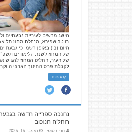
הישג מרשים לעיריית גבעתיים ולמ
רויטל שפירא, מנהלת מחוז תל אב
היום (ב') באופן רשמי כי גבעתיי
של המחוז לשנת הלימודים תשפ"ו. 
של העיר, החליט המחוז להגיש א
לקבלת פרס החינוך הארצי היוקר
קרא עוד »
נחנכה ספרייה חדשה בגבעתי
רוחל'ה חנוכוב
דורית סוסי
דצמבר 15, 2025