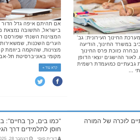
אם תהיתם איפה גדל הדור ה
בישראל, התשובה נמצאת ממש
המצוינות השנתי שפורסם הש
ערכת החינוך העירונית: גב'
הערים השכנות, שמשאירות 
יב במשרד החינוך, הודיעה
מצוינות, שהוקמה ביוזמת קר
ם נבחרה כזוכת פרס החינוך
מקומי באוניברסיטת תל-א
לאור ההישגים יוצאי הדופן
ת גבעתיים כמועמדת רשמית
קרא עוד »
תי …
ים לזכרה של המורה
"כמו בים, כך בחיים": ב
חוסן לתלמידים דרך הגל
דורית סוסי
דצמבר 28, 2025