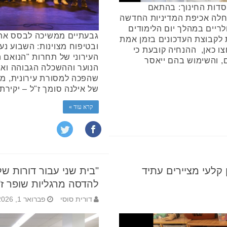
ש במוסדות החינוך: בהתאם
החלה אכיפת המדיניות החדשה
ריים במהלך יום הלימודים
גבעתיים ממשיכה לבסס את 
 לקבוצת העדכונים בזמן אמת
ובטיפוח מצוינות: השבוע נ
צו כאן, ההנחיה קובעת כי
העירוני של תחרות "הנואם ה
ם, והשימוש בהם ייאסר
הנוער וההשכלה הגבוהה וארג
שהפכה למסורת עירונית, מת
של אילנה סומך ז"ל – יקירת
קרא עוד »
 קלעי מציירים עתיד
"בית שני עבור דורות של
להדסה מרגליות שופר ז"
דורית סוסי
פברואר 1, 2026