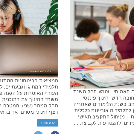
המציאות הביטחונית המתוח
תלמידי רמת גן וגבעתיים. ל
ם האמיתי, יוטמע החל משנת
העורף האוסרות על הגעה פי
בה חדש: חינוך פיננסי.
משרד החינוך את התוכנית ה
חב בשנת הלימודים שאחריה
החל ממחר (שני). המטרה ה
 לתלמידים אוריינות כלכלית
רצף חינוכי מסוים, אך ברא
 – מניהול התקציב האישי
קרא עוד »
עירים. להצטרפות לקבוצת …