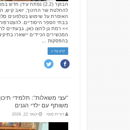
הבוקר (2.2) נפתח עידן חד
להחלטת שר החינוך, יואב קיש, 
האוסרת על שימוש בטלפונים סלול
בבתי הספר היסודיים. להצטרפות
>> רמת גן לחצו כאן, גבעתיים לח
המכשירים הניידים יישארו בתיקי
בהפסקות …
קרא עוד »
"עצי משאלות": תלמידי תיכון
משותף עם ילדי הגנים
דורית סוסי
ינואר 22, 2026