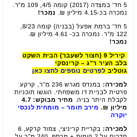
5 חד’ במצדה (2017) קומה 4/5, 109 מ”ר.
נמכרה בכ-4.15 מיליון ₪.
נמכר!
5 חד’ ברמת אפעל (בבניה) קומה 8/23,
122 מ”ר. נמכרה בכ- 4.61 מיליון ₪.
נמכר!
קיריל 9 (חצור לשעבר) הבית השקט
בלב העיר ר"ג – קרינסקי
גוטליב
לפרטים נוספים לחצו כאן
למכירה:
במנדס מגרש 236 מ"ר, קרקע
פרטית לבניית דו משפחתי. הוגשו תוכניות
לקבלת היתר בניה.
מחיר מבוקש: 4.7
מיליון ₪.
מירב תומר – מומחית לנכסי
יוקרה
למכירה:
בקריית קריניצי, צמוד קרקע, 6
חדרים על 2 קומות + מרתף, 240 מ"ר על