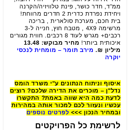
ממ"ד, חדר כושר, פינת טלוויזיה/הקרנה
ויחידת נפרדת כדרית 2 חדרים מרווחת!
בית חכם, מערכת סולארית , בריכה
מרשימה 4X9 , מטבח חוץ, חנייה ל-3
רכבים+ מגרש לעוד 8 רכבים. חווית מגורים
איכותית ביותר!
מחיר מבוקש: 13.48
מיליון ₪.
מירב תומר – מומחית לנכסי
יוקרה
איסוף וניתוח הנתונים ע"י משרד הומס
נדל"ן – מוכרים את הדירה שלכם? רוצים
לדעת כמה היא שווה באמת? התקשרו
עכשיו ונעזור לכם למכור אותה במהירות
ובמחיר הנכון >>>
לפרטים נוספים
לרשימת כל הפרויקטים