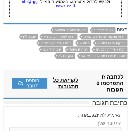
ולבקש לחדול מהשימוש באמצעות המייל
info@rgg-
news.co.il
תגיות
אאורה אמפייר
אאורה רמת חן החדשה
דירות חדשות למכירה ברמת גן
דירות למכירה ברמת גן
ענב נדל"ן
פרויקט NEW רמת גן
רמת גן
רמת גן דירות להשכרה
רמת גן דירות למכירה
רמת גן מקומי
שבירו קריניצי
שוק הדירות ברמת גן בחודש מאי
שוק הנדל"ן
לכתבה זו
לקריאת כל
הוספת
התפרסמו 0
תגובה
התגובות
תגובות
כתיבת תגובה
האימייל לא יוצג באתר.
התגובה שלך